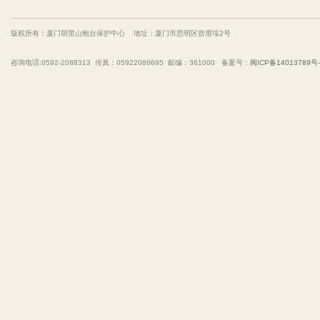
版权所有：厦门胡里山炮台保护中心 地址：厦门市思明区曾厝垵2号
咨询电话:0592-2088313 传真：05922086695 邮编：361000 备案号：
闽ICP备14013789号-