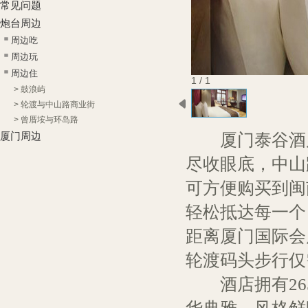
常见问题
炮台周边
周边吃
周边玩
周边住
1 / 1
>
鼓浪屿
>
轮渡与中山路商业街
>
曾厝垵与环岛路
厦门泰谷酒店
厦门周边
尽收眼底，中山
可方便购买到闽
轻松抵达每一个
距离厦门国际会
轮渡码头步行仅
酒店拥有265