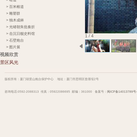
>
暗道
>
百米榕道
>
雕塑群
>
独木成林
>
光绪朝朱批奏折
>
击沉日舰史料馆
1 / 4
>
石壁炮台
>
图片展
视频欣赏
景区风光
版权所有：厦门胡里山炮台保护中心 地址：厦门市思明区曾厝垵2号
咨询电话:0592-2088313 传真：05922086695 邮编：361000 备案号：
闽ICP备14013789号-