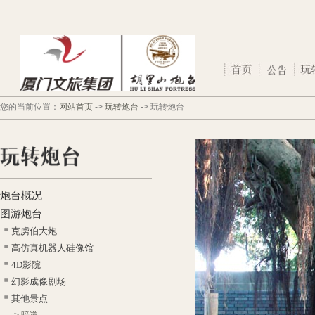
您的当前位置：
网站首页
->
玩转炮台
->
玩转炮台
炮台概况
图游炮台
克虏伯大炮
高仿真机器人硅像馆
4D影院
幻影成像剧场
其他景点