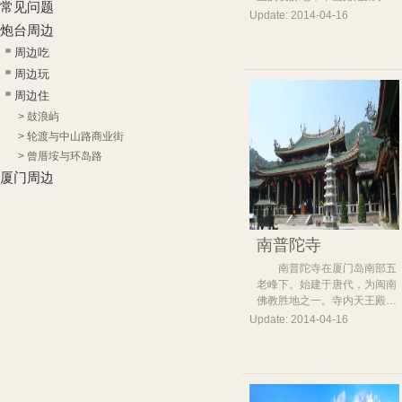
常见问题
Update: 2014-04-16
炮台周边
周边吃
周边玩
周边住
>
鼓浪屿
>
轮渡与中山路商业街
>
曾厝垵与环岛路
厦门周边
南普陀寺
南普陀寺在厦门岛南部五
老峰下。始建于唐代，为闽南
佛教胜地之一。寺内天王殿…
Update: 2014-04-16