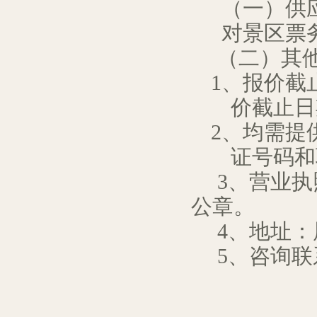
（一）供
对景区票
（二）其
1
、报价截
价截止日
2
、均需提
证号码和
3
、营业执
公章。
4
、地址：
5
、咨询联