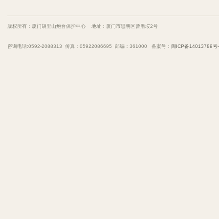
版权所有：厦门胡里山炮台保护中心 地址：厦门市思明区曾厝垵2号
咨询电话:0592-2088313 传真：05922086695 邮编：361000 备案号：
闽ICP备14013789号-