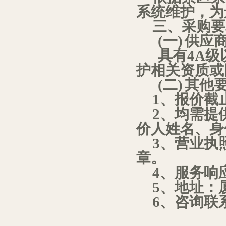
系统维护，为
三、采购要
(一)
供应
具有
4A
级
护相关资质或
(二)
其他
1
、报价截
2
、均需提
价人姓名、身
3
、营业执
章。
4
、服务响
5
、地址：
6
、咨询联