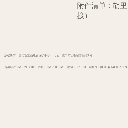
附件清单：
胡里
接）
版权所有：厦门胡里山炮台保护中心 地址：厦门市思明区曾厝垵2号
咨询电话:0592-2088313 传真：05922086695 邮编：361000 备案号：
闽ICP备14013789号-