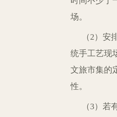
时间不少于
场。
（2）
安
统
手工艺
现
文
旅
市集
的
性
。
（3）若