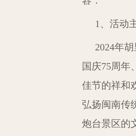
容：
1、活动
2024
年胡
国
庆
75周年
佳节的
祥和
弘扬
闽南传
炮台
景区
的