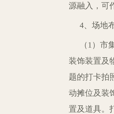
源融入，可
4
、
场地
（1）市
装饰
装置
及
题的打卡
拍
动
摊位
及
装
置及道具。