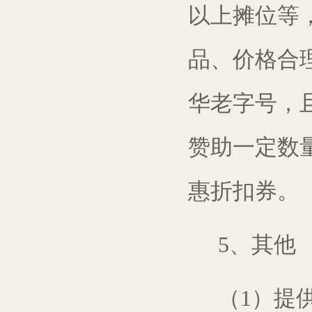
以上摊位
等
品、
价格
合
华老字号
，
赞助
一定
数
惠折扣券
。
5、
其他
（
1
）提