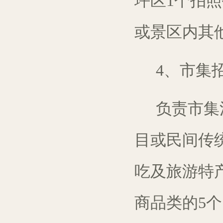
坪区1个
拍照
或
景
区内其
4、市集
负责市集
目或民间传
吃
及
旅游
特
商
品
类
的
5
个