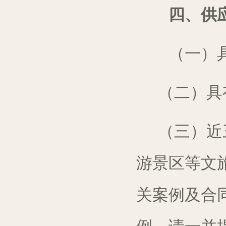
四、供应
（一）具备
（二）具
（三）
近
游
景区
等
文
关
案例
及
合