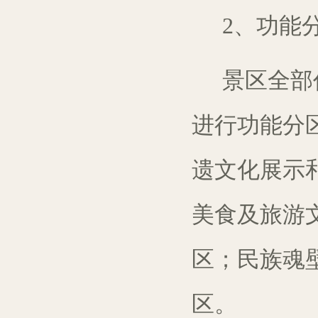
2、
功能
景
区
全部
进行
功能
分
遗文化展示
美食及
旅游
区
；
民族魂
区
。