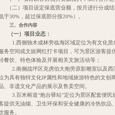
（二）项目设定保底营业额，按月
进行
分
成
结
低于
30%，超过保底部分
按
20
%
）。
三、合作
内容
（一）
项目业态：
1
.
西侧独木成林旁临海区域定位
为有文化质
服务空间或文娱网红打卡项目
，
可为景区游客提
轻餐饮、特色
体验
及开展相关文旅
活动等
；
2
.
南
侧
战坪区
克虏伯大炮
旁
原影雕
室以及西
位为
具有独特
文化
IP属性和地域旅游
特色的文创
品、
非遗文化产品的
展示及
售卖
空间
。
3
.
百米榕道
“炮台驿站”定位
为
景区配套便民
客提供无油烟、卫生环保和
安全
健康的冷热
饮品
饮
服务。