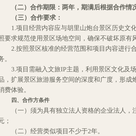
（二）合作期限：两年，期满后根据合作情
（三）合作要求：
1.
项目
经营
内容
应与胡里山炮台景区历史文
照要求规范使用景区场地空间，确保不破坏原有
2.按照景区核准
的
经营
范围
和项目
内容
进行
务
。
3.项目需融入文旅IP主题
，
利用景区文化
及
品，扩展景区
旅游服务空间
的深度和广度
，形成
消费
体验
。
四、合作方
条件
（一）须
为
具有
独立法人资格
的企业法人，
元
；
（二）经营类似
项目
不少
于
2年。