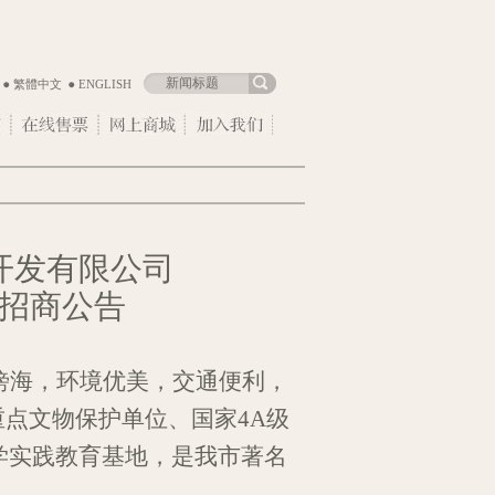
繁體中文
ENGLISH
开发有限公司
招商公告
傍海，环境优美
，
交通便利
，
重点文物保护单位、国家4A级
学实践
教育基地，
是我
市著名