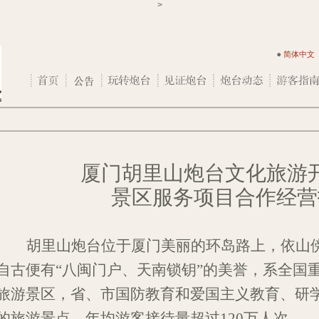
>
简体中文
厦门胡
里山炮台
文化
旅游
景区服务项目合作经营
胡里山炮台位于厦门美丽的环岛路上，依山
自古便有
“八闽门户、天南锁钥”的美誉，系全国
旅游景区，
省
、
市
国防教育和
爱国
主义教育
、
研
的
旅游
景点，
年均
游客接待量超过
1
2
0万人次。