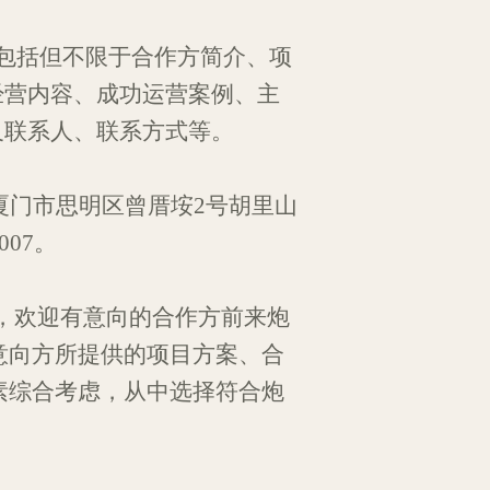
包括
但
不限于合作方
简介、
项
经营内容、成功
运营案例、
主
及联系人
、联系方式等
。
厦门市思明区曾厝
垵
2号胡里山
007
。
日，欢迎有意向的合作方前来
炮
意向
方
所提供的
项目方案、合
素
综合
考虑，
从中选择符合炮