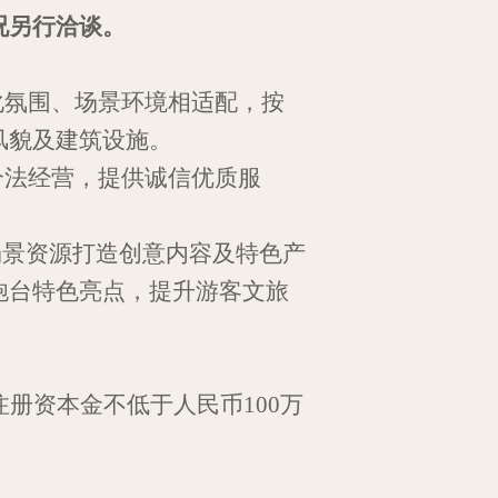
况另行洽谈。
化
氛围
、
场景
环境相
适配
，按
风貌及建筑设施。
合法经营，提供诚信优质
服
场景
资源
打造
创意内容
及
特色产
炮台
特色亮点
，提升游客文旅
注册资本金不低于人民币
100万