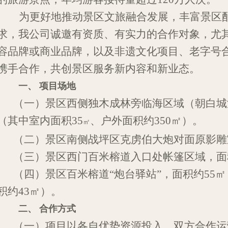
为更好
地推动景区文旅融合发展，
丰富
景区
求
，
我公司诚邀有资质
、
有实力
的
合作对象
，
尤
容品牌
或
商业
品牌
，
以及
非遗文化
项目
、
老
字号
携手合作
，共创
景区服务新内容
和
新业态
。
一、
项目
场地
（一）景区西侧独木成林旁临海区域
（
朝
白城
（其中室内面积
3
5
、户外面积约
35
0
㎡
）。
㎡
（二）景区南
侧
战坪区
克虏伯大炮
对面原
影雕
（三）景区西门百米榕道入口处帐篷区域，面
（四）
景区
百米榕道“炮台驿站”，面积约5
5
㎡
积约4
3
㎡
）
。
二、
合作方式
（一）项目以
各自
优势
资源
投入
，
双方合作运