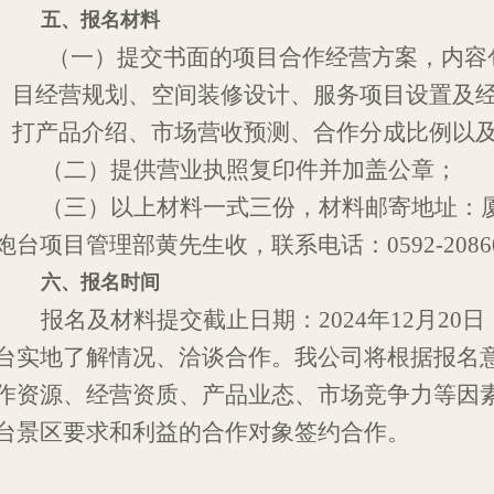
五、报名
材料
（一）提交书面的项目合作经营方案
，
内容
目经营规划、空间装修
设计、
服务
项目
设置及
打产品
介绍、
市场营收
预
测
、
合作分成
比例
以
（二）提供营业执照复印件并加盖公章；
（三）以上
材料一式三份，
材料邮寄地址：
炮台项目管理部黄先生收，联系电话
：
0592
-2086
六、报名
时间
报名
及材料提交截止日期：
202
4
年
12
月
20
台实地
了解
情况
、洽谈合作。我公司将
根据
报名
作资源、经营
资质、
产品业态
、
市场
竞争力
等
因
台
景区
要求和
利益的
合作对象
签约合作。