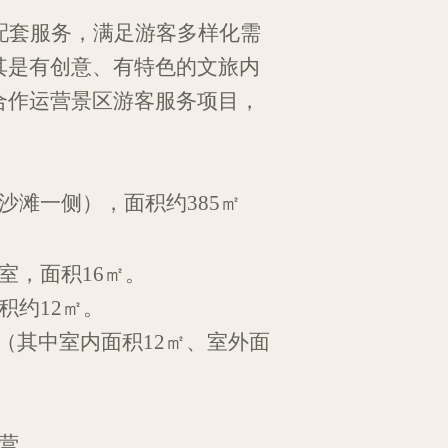
配套服务，
满足游客多样化需
其是有创意
、有特色的
文旅内
合作运营景区游客服务项目，
沙滩
一侧
）
，面积约
385
㎡
室
，
面积
16
㎡
。
积约
12
㎡
。
（其中室内面积1
2
㎡
、室外面
营。