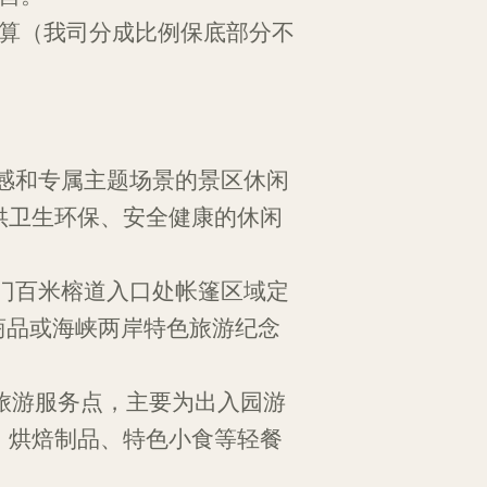
算（我司分成
比例
保底
部
分不
感
和专属
主题场景的
景区
休闲
供卫生环保、
安全
健康的
休闲
门百米榕道入口处帐篷区域
定
商品
或
海峡两岸特色
旅游纪念
旅游服务点，主要为出入
园
游
、
烘焙
制品、特色小食
等
轻餐