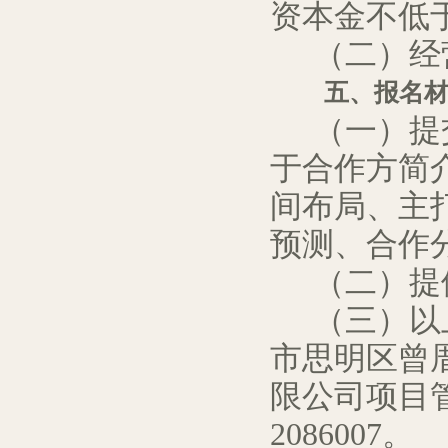
资本金不低
（二）经
五、报名
（一）提
于合作方
简
间布局
、
主
预
测
、
合作
（二）提
（三）以
市思明区曾
限公司项目
2086007
。