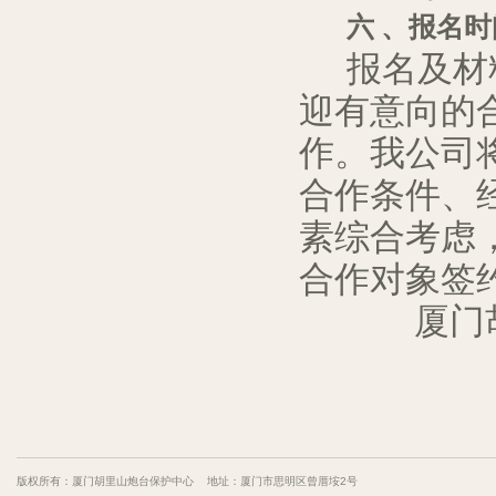
六
、报名
时
报名
及材
迎有意向的
作。我公司
合作
条件
、
素
综合
考虑
合作对象
签
厦门
版权所有：厦门胡里山炮台保护中心 地址：厦门市思明区曾厝垵2号