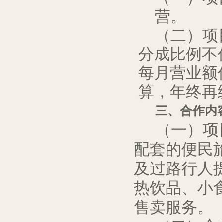
营。
（二）项
分成
比例
不
每月
营业额
算
，年终
再
三、合作
内
（一）
项
配套
的
便民
及过路行人
热饮品、
小
售卖服务。