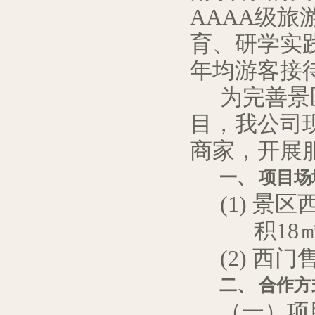
AAAA级旅
育、研学实
年均
游客接
为完善
景
目
，
我公司
商家
，
开展
一、
项目
场
(1)
景区
积
18
(2)
西门
二、
合作方
（一）项