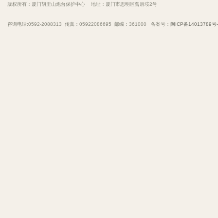
版权所有：厦门胡里山炮台保护中心 地址：厦门市思明区曾厝垵2号
咨询电话:0592-2088313 传真：05922086695 邮编：361000 备案号：
闽ICP备14013789号-