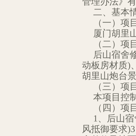
管理办法》
二、基本
（一）项
厦门胡里
（二）项
后山宿舍
动板房材质
)
胡里山炮台
（三）项
本项目控
（四）项
1
、后山宿
风抵御要求
)3