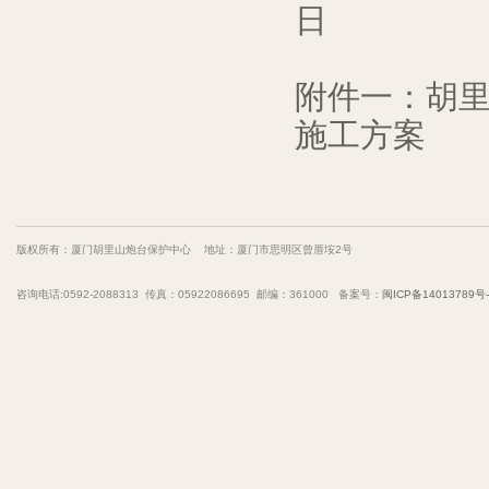
日
附件一：
胡
施工方案
版权所有：厦门胡里山炮台保护中心 地址：厦门市思明区曾厝垵2号
咨询电话:0592-2088313 传真：05922086695 邮编：361000 备案号：
闽ICP备14013789号-