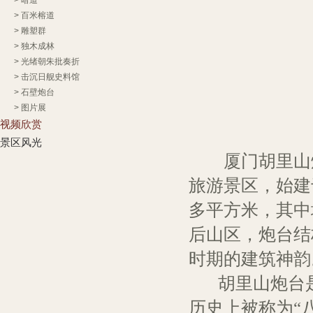
>
暗道
>
百米榕道
>
雕塑群
>
独木成林
>
光绪朝朱批奏折
>
击沉日舰史料馆
>
石壁炮台
>
图片展
视频欣赏
景区风光
厦门胡里山炮
旅游景区，始建于
多平方米，其中
后山区，炮台结
时期的建筑神韵
胡里山炮台是
历史上被称为“