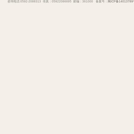
咨询电话:0592-2088313 传真：05922086695 邮编：361000 备案号：
闽ICP备14013789