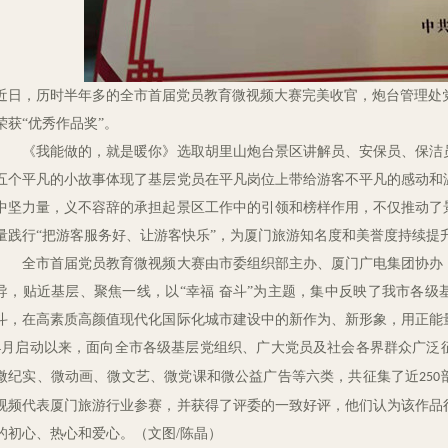
近日，历时半年多的全市首届党员教育微视频大赛完美收官，炮台管理处
荣获
“优秀作品奖”。
《我能做的，就是暖你》选取胡里山炮台景区讲解员、安保员、保洁
五个平凡的小故事体现了基层党员在平凡岗位上带给游客不平凡的感动和
中坚力量，义不容辞的承担起景区工作中的引领和榜样作用，不仅推动了
量践行
“把游客服务好、让游客快乐”，为厦门旅游知名度和美誉度持续提
全市首届党员教育微视频大赛由市委组织部主办、厦门广电集团协办
导，贴近基层、聚焦一线，以
“幸福 奋斗”为主题，集中反映了我市各
斗，在高素质高颜值现代化国际化城市建设中的新作为、新形象，用正能
月启动以来，面向全市各级基层党组织、广大党员及社会各界群众广泛
4
微纪实、微动画、微文艺、微党课和微公益广告等六类，共征集了近
250
视频代表厦门旅游行业参赛，并获得了评委的一致好评，他们认为该作品
的初心、热心和爱心。（文图
/陈晶）