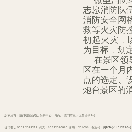
志愿消防队
消防安全网
救等火灾防
初起火灾，
为目标，划
在景区领
区在一个月
点的选定、
炮台景区的
版权所有：厦门胡里山炮台保护中心 地址：厦门市思明区曾厝垵2号
咨询电话:0592-2088313 传真：05922086695 邮编：361000 备案号：
闽ICP备14013789号-