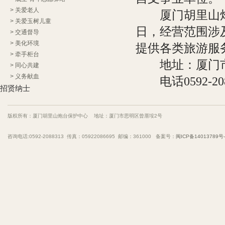
>
关爱老人
厦门胡里山炮台
>
关爱玉树儿童
日，经营范围涉
>
交通督导
>
美化环境
提供各类旅游服
>
牵手柜台
地址：厦门市
>
同心共建
>
义务献血
电话0592-2088
招贤纳士
版权所有：厦门胡里山炮台保护中心 地址：厦门市思明区曾厝垵2号
咨询电话:0592-2088313 传真：05922086695 邮编：361000 备案号：
闽ICP备14013789号-