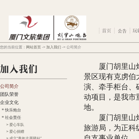
您的当前位置：
网站首页
->
加入我们
->
公司简介
厦门胡里山炮台
景区现有克虏伯
演、牵手柜台、
公司简介
团队荣誉
动项目，是我市
企业文化
地。
快乐炮台
厦门胡里山炮台
社会责任
>
爱心车队
旅游局，为正科级
>
爱心捐赠
自支事业单位。
>
成立“青年志愿驿站”