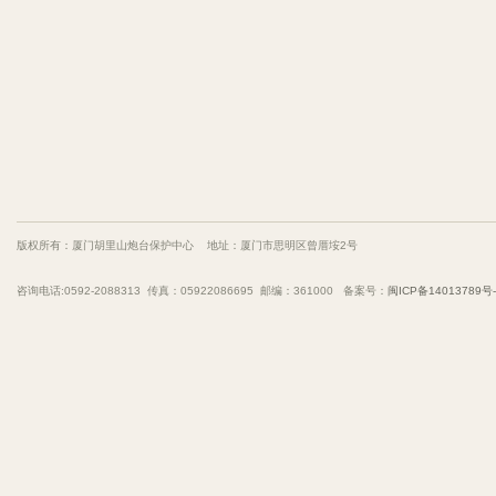
版权所有：厦门胡里山炮台保护中心 地址：厦门市思明区曾厝垵2号
咨询电话:0592-2088313 传真：05922086695 邮编：361000 备案号：
闽ICP备14013789号-