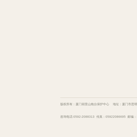
版权所有：厦门胡里山炮台保护中心 地址：厦门市思明
咨询电话:0592-2088313 传真：05922086695 邮编