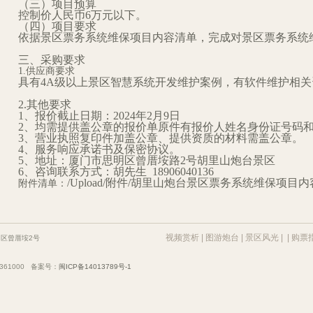
（三）项目预算
控制价人民币
6
万元以下。
（四）项目要求
依据景区票务系统维保项目内容清单，完成对景区票务系统
三、采购要求
1.供应商要求
具有
4A
级以上景区智慧系统开发维护案例，有软件维护相关
2.其他要求
1
、报价截止日期：
2024
年2月9日
2
、均需提供盖公章的报价单原件有报价人姓名身份证号码
3
、营业执照复印件加盖公章
、
提供资质的材料需盖公章。
4
、服务响应承诺书及保密协议。
5
、地址：厦门市思明区曾厝垵路
2
号胡里山炮台景区
6
、咨询联系方式：胡先生
18906040136
/Upload/附件/胡里山炮台景区票务系统维保项目内容.
附件清单：
视频赏析
|
图游炮台
|
景区风光
| |
购票
区曾厝垵2号
：361000 备案号：
闽ICP备14013789号-1