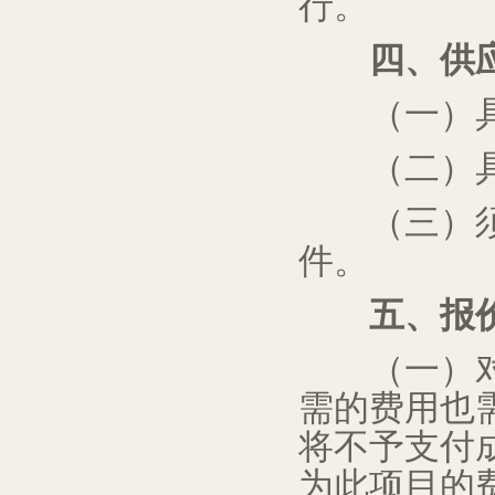
行
。
四
、供
（一）具备
（二）具有
（三）须符
件。
五
、报
（一）对于
需的费用也
将不予支付
为此项目的